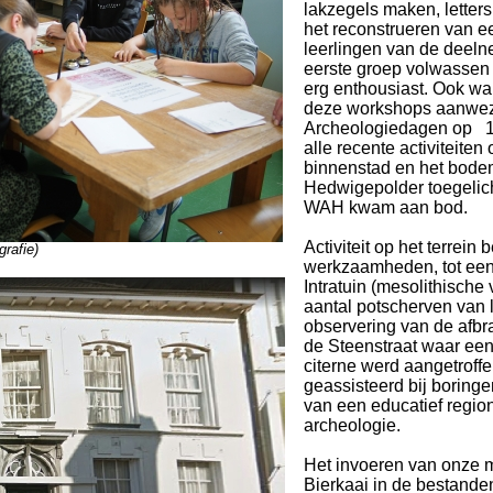
lakzegels maken, letters
het reconstrueren van e
leerlingen van de deel
eerste groep volwassen
erg enthousiast. Ook wa
deze workshops aanwezi
Archeologiedagen op 1
alle recente activiteiten
binnenstad en het bode
Hedwigepolder toegelic
WAH kwam aan bod.
Activiteit op het terrein
rafie)
werkzaamheden, tot een
Intratuin (mesolithisch
aantal potscherven van 
observering van de afbr
de Steenstraat waar ee
citerne werd aangetroff
geassisteerd bij boringe
van een educatief region
archeologie.
Het invoeren van onze m
Bierkaai in de bestande