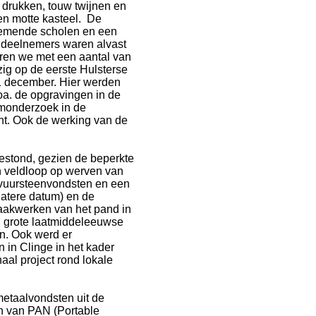
 drukken, touw twijnen en
en motte kasteel. De
nemende scholen en een
 deelnemers waren alvast
ren we met een aantal van
g op de eerste Hulsterse
 december. Hier werden
 oa. de opgravingen in de
monderzoek in de
ht. Ook de werking van de
 bestond, gezien de beperkte
 veldloop op werven van
e vuursteenvondsten en een
latere datum) en de
aakwerken van het pand in
n grote laatmiddeleeuwse
en. Ook werd er
n in Clinge in het kader
aal project rond lokale
etaalvondsten uit de
n van PAN (Portable