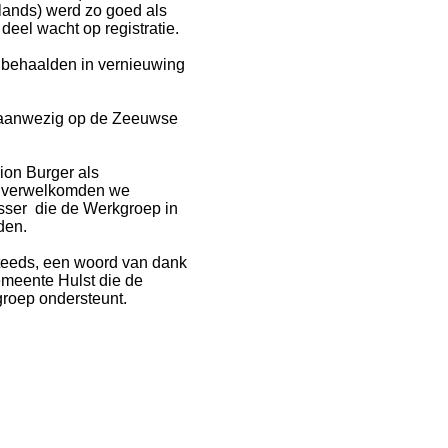
rlands) werd zo goed als
deel wacht op registratie.
behaalden in vernieuwing
aanwezig op de Zeeuwse
ion Burger als
r verwelkomden we
sser die de Werkgroep in
den.
 steeds, een woord van dank
emeente Hulst die de
rkgroep ondersteunt.