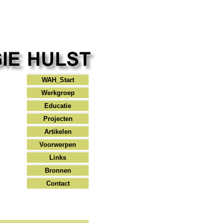
WAH_Start
Werkgroep
Educatie
Projecten
Artikelen
Voorwerpen
Links
Bronnen
Contact