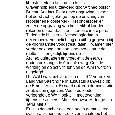
kloosterkerk en kerkhof op het ’s
Gravenhofplein uitgevoerd door Archeologisch
Bureau Artefact. Door deze opgraving is voor
het eerst zicht gekregen op de omvang van
klooster en kloosterkerk. Het onderzoek en
zeker de opgraving van het kerkhof konden
rekenen op aandacht en interesse in de pers.
Tijdens de Hulsterse Archeologiedag in
december werd toelichting en uitleg gegeven bij
de voornaamste vondstresultaten. Kwamen hier
verder ook nog aan bod: onderzoek naar de
motte in Hengstdijk tijdens de
Archeologiedagen en vroeg-
middeleeuws
onderzoek langs de Abdaalseweg. Ook de
werking en de activiteiten van de WAH werden
uitgelegd.
De WAH was met vondsten uit het Verdronken
Land van Saeftinghe in augustus aanwezig op
de Emmafeesten. Er werd ook een demonstratie
zoutzieden gegeven. Voor zoutzieden
verleende de WAH ook zijn medewerking
tijdens de zomerse Middeleeuwse Middagen in
Terra Maris.
Er is in december ook een begin gemaakt met
systematischer onderzoek van de site op het