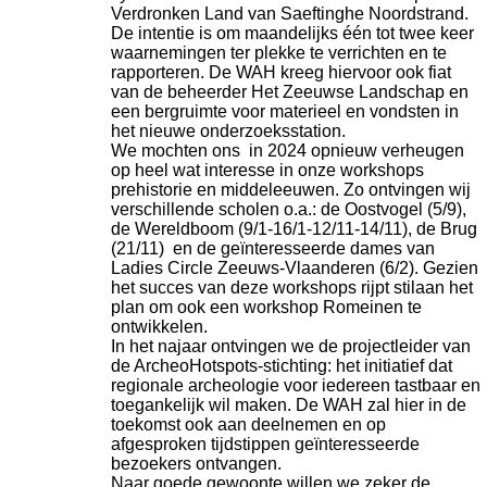
Verdronken Land van Saeftinghe Noordstrand.
De intentie is om maandelijks één tot twee keer
waarnemingen ter plekke te verrichten en te
rapporteren. De WAH kreeg hiervoor ook fiat
van de beheerder Het Zeeuwse Landschap en
een bergruimte voor materieel en vondsten in
het nieuwe onderzoeksstation.
We mochten ons in 2024 opnieuw verheugen
op heel wat interesse in onze workshops
prehistorie en middeleeuwen. Zo ontvingen wij
verschillende scholen o.a.: de Oostvogel (5/9),
de Wereldboom (9/1-
16/1-
12/11-
14/11), de Brug
(21/11) en de geïnteresseerde dames van
Ladies Circle Zeeuws-
Vlaanderen (6/2). Gezien
het succes van deze workshops rijpt stilaan het
plan om ook een workshop Romeinen te
ontwikkelen.
In het najaar ontvingen we de projectleider van
de ArcheoHotspots-
stichting: het initiatief dat
regionale archeologie voor iedereen tastbaar en
toegankelijk wil maken. De WAH zal hier in de
toekomst ook aan deelnemen en op
afgesproken tijdstippen geïnteresseerde
bezoekers ontvangen.
Naar goede gewoonte willen we zeker de