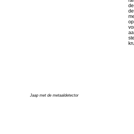
ra
de
de
me
op
vo
aa
st
kr
Jaap met de metaaldetector