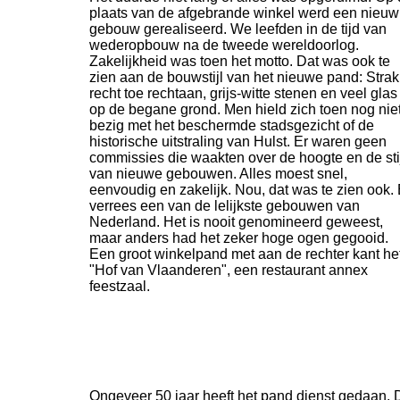
plaats van de afgebrande winkel werd een nieuw
gebouw gerealiseerd. We leefden in de tijd van
wederopbouw na de tweede wereldoorlog.
Zakelijkheid was toen het motto. Dat was ook te
zien aan de bouwstijl van het nieuwe pand: Strak
recht toe rechtaan, grijs-
witte stenen en veel glas
op de begane grond. Men hield zich toen nog nie
bezig met het beschermde stadsgezicht of de
historische uitstraling van Hulst. Er waren geen
commissies die waakten over de hoogte en de sti
van nieuwe gebouwen. Alles moest snel,
eenvoudig en zakelijk. Nou, dat was te zien ook. 
verrees een van de lelijkste gebouwen van
Nederland. Het is nooit genomineerd geweest,
maar anders had het zeker hoge ogen gegooid.
Een groot winkelpand met aan de rechter kant he
"Hof van Vlaanderen", een restaurant annex
feestzaal.
Ongeveer 50 jaar heeft het pand dienst gedaan. Da