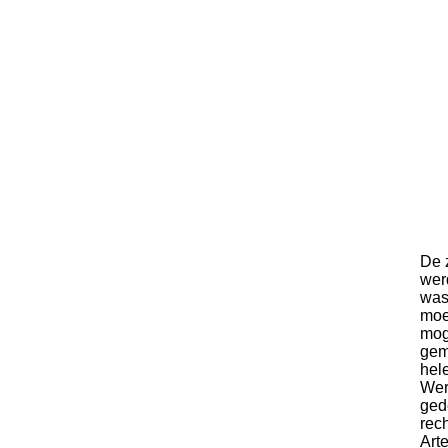
De 
wer
was
moe
mog
gem
hel
Wer
ged
rec
Art