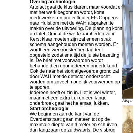
Overleg archeologie
Artefact gaat de klus klaren, maar voordat er
met het werk begonnen wordt, komt
medewerker en projectleider Els Coppens
naar Hulst om met de WAH afspraken te
maken over de uitvoering. De planning komt
op tafel. Omdat de werkzaamheden voor
Kerst klaar moeten zijn zal er een strak
schema aangehouden moeten worden. Er
wordt een werkrooster per dagdeel
opgesteld zodat er altijd de juiste bezetting
is. De brief met voorwaarden wordt
behandeld en door iedereen ondertekend.
Ook de naar het stort afgevoerde grond zal
door WAH met de detector onderzocht
worden om zoveel mogelijk voorwerpen op
te sporen.
Iedereen heeft er zin in. Het is wel winter,
maar met een extra trui en een lange
Afspr
onderbroek gaat het helemaal lukken.
Start archeologie
We beginnen aan de kant van de
Overdamstraat; gaan meteen tot op de
maximale diepte van 4 meter en schuiven
dan langzaam op zuidwaarts. De visbrug