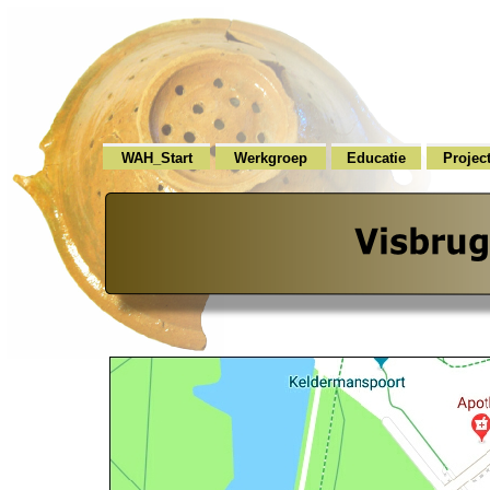
WAH_Start
Werkgroep
Educatie
Projec