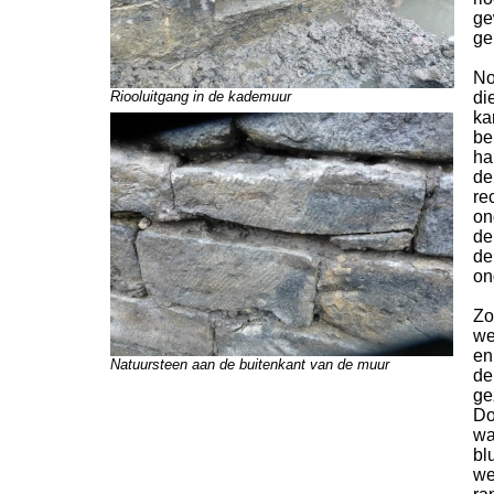
ge
ge
No
Riooluitgang in de kademuur
di
ka
be
ha
de
re
on
de
de
on
Zo
we
en
Natuursteen aan de buitenkant van de muur
de
ge
Do
wa
bl
we