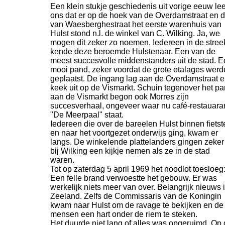
Een klein stukje geschiedenis uit vorige eeuw lee
ons dat er op de hoek van de Overdamstraat en 
van Waesberghestraat het eerste warenhuis van
Hulst stond n.l. de winkel van C. Wilking. Ja, we
mogen dit zeker zo noemen. Iedereen in de stree
kende deze beroemde Hulstenaar. Een van de
meest succesvolle middenstanders uit de stad. 
mooi pand, zeker voordat de grote etalages wer
geplaatst. De ingang lag aan de Overdamstraat 
keek uit op de Vismarkt. Schuin tegenover het p
aan de Vismarkt begon ook Morres zijn
succesverhaal, ongeveer waar nu café-
restauara
"De Meerpaal" staat.
Iedereen die over de bareelen Hulst binnen fietst
en naar het voortgezet onderwijs ging, kwam er
langs. De winkelende plattelanders gingen zeker
bij Wilking een kijkje nemen als ze in de stad
waren.
Tot op zaterdag 5 april 1969 het noodlot toesloeg
Een felle brand verwoestte het gebouw. Er was
werkelijk niets meer van over. Belangrijk nieuws 
Zeeland. Zelfs de Commissaris van de Koningin
kwam naar Hulst om de ravage te bekijken en de
mensen een hart onder de riem te steken.
Het duurde niet lang of alles was opgeruimd. Op