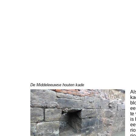
De Middeleeuwse houten kade
Al
ka
bl
ee
te
is
ee
ri
ri