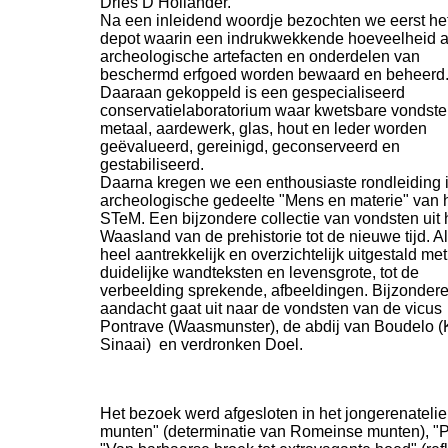
Dries D’Hollander.
Na een inleidend woordje bezochten we eerst he
depot waarin een indrukwekkende hoeveelheid 
archeologische artefacten en onderdelen van
beschermd erfgoed worden bewaard en beheerd
Daaraan gekoppeld is een gespecialiseerd
conservatielaboratorium waar kwetsbare vondsten
metaal, aardewerk, glas, hout en leder worden
geëvalueerd, gereinigd, geconserveerd en
gestabiliseerd.
Daarna kregen we een enthousiaste rondleiding i
archeologische gedeelte "Mens en materie" van 
STeM. Een bijzondere collectie van vondsten uit 
Waasland van de prehistorie tot de nieuwe tijd. A
heel aantrekkelijk en overzichtelijk uitgestald met
duidelijke wandteksten en levensgrote, tot de
verbeelding sprekende, afbeeldingen. Bijzonder
aandacht gaat uit naar de vondsten van de vicus
Pontrave (Waasmunster), de abdij van Boudelo (K
Sinaai) en verdronken Doel.
Het bezoek werd afgesloten in het jongerenatel
munten" (determinatie van Romeinse munten), "