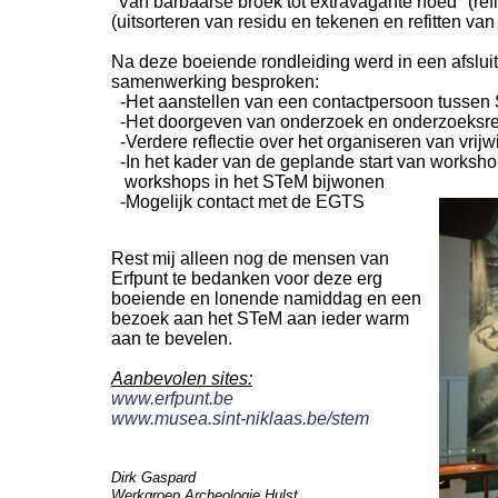
"Van barbaarse broek tot extravagante hoed" (refle
(uitsorteren van residu en tekenen en refitten van
Na deze boeiende rondleiding werd in een afslui
samenwerking besproken:
-
Het aanstellen van een contactpersoon tussen 
-
Het doorgeven van onderzoek en onderzoeksres
-
Verdere reflectie over het organiseren van vrijw
-
In het kader van de geplande start van worksho
workshops in het STeM bijwonen
-
Mogelijk contact met de EGTS
Rest mij alleen nog de mensen van
Erfpunt te bedanken voor deze erg
boeiende en lonende namiddag en een
bezoek aan het STeM aan ieder warm
aan te bevelen.
Aanbevolen sites:
www.erfpunt.be
www.musea.sint-
niklaas.be/stem
Dirk Gaspard
Werkgroep Archeologie Hulst