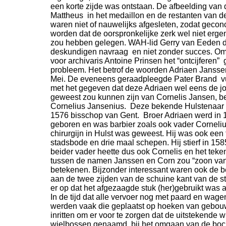
een korte zijde was ontstaan. De afbeelding van 
Mattheus in het medaillon en de restanten van d
waren niet of nauwelijks afgesleten, zodat geco
worden dat de oorspronkelijke zerk wel niet ergen
zou hebben gelegen. WAH-
lid Gerry van Eeden 
deskundigen navraag en niet zonder succes. Om
voor archivaris Antoine Prinsen het “ontcijferen”
probleem. Het betrof de woorden Adriaen Janssen
Mei. De eveneens geraadpleegde Pater Brand vu
met het gegeven dat deze Adriaen wel eens de j
geweest zou kunnen zijn van Cornelis Jansen, b
Cornelius Jansenius. Deze bekende Hulstenaar 
1576 bisschop van Gent. Broer Adriaen werd in 
geboren en was barbier zoals ook vader Corneliu
chirurgijn in Hulst was geweest. Hij was ook een 
stadsbode en drie maal schepen. Hij stierf in 15
beider vader heette dus ook Cornelis en het teke
tussen de namen Janssen en Corn zou “zoon va
betekenen. Bijzonder interessant waren ook de 
aan de twee zijden van de schuine kant van de s
er op dat het afgezaagde stuk (her)gebruikt was 
In de tijd dat alle vervoer nog met paard en wage
werden vaak die geplaatst op hoeken van gebou
inritten om er voor te zorgen dat de uitstekende 
wielbossen genaamd, bij het omgaan van de boc