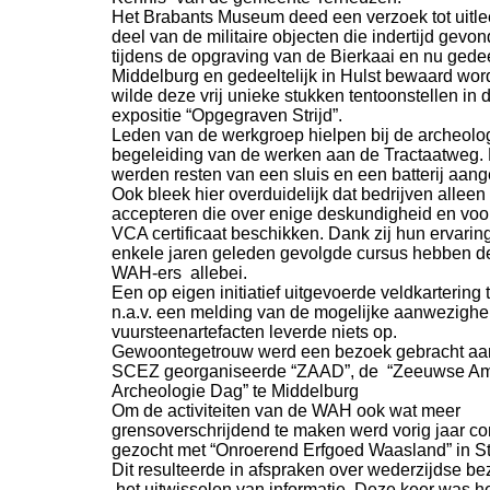
Het Brabants Museum deed een verzoek tot uitl
deel van de militaire objecten die indertijd gev
tijdens de opgraving van de Bierkaai en nu gedeel
Middelburg en gedeeltelijk in Hulst bewaard wo
wilde deze vrij unieke stukken tentoonstellen in de
expositie “Opgegraven Strijd”.
Leden van de werkgroep hielpen bij de archeolo
begeleiding van de werken aan de Tractaatweg. 
werden resten van een sluis en een batterij aange
Ook bleek hier overduidelijk dat bedrijven alleen v
accepteren die over enige deskundigheid en voo
VCA certificaat beschikken. Dank zij hun ervarin
enkele jaren geleden gevolgde cursus hebben d
WAH-
ers allebei.
Een op eigen initiatief uitgevoerde veldkartering 
n.a.v. een melding van de mogelijke aanwezighe
vuursteenartefacten leverde niets op.
Gewoontegetrouw werd een bezoek gebracht aa
SCEZ georganiseerde “ZAAD”, de “Zeeuwse Am
Archeologie Dag” te Middelburg
Om de activiteiten van de WAH ook wat meer
grensoverschrijdend te maken werd vorig jaar co
gezocht met “Onroerend Erfgoed Waasland” in St
Dit resulteerde in afspraken over wederzijdse b
het uitwisselen van informatie. Deze keer was h