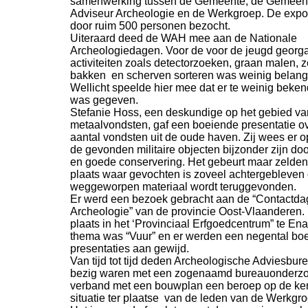
samenwerking tussen de Gemeente, de Gemeent
Adviseur Archeologie en de Werkgroep. De expo
door ruim 500 personen bezocht.
Uiteraard deed de WAH mee aan de Nationale
Archeologiedagen. Voor de voor de jeugd georg
activiteiten zoals detectorzoeken, graan malen, z
bakken en scherven sorteren was weinig belangs
Wellicht speelde hier mee dat er te weinig beke
was gegeven.
Stefanie Hoss, een deskundige op het gebied va
metaalvondsten, gaf een boeiende presentatie o
aantal vondsten uit de oude haven. Zij wees er o
de gevonden militaire objecten bijzonder zijn do
en goede conservering. Het gebeurt maar zelden
plaats waar gevochten is zoveel achtergebleven 
weggeworpen materiaal wordt teruggevonden.
Er werd een bezoek gebracht aan de “Contactda
Archeologie” van de provincie Oost-
Vlaanderen.
plaats in het ‘Provinciaal Erfgoedcentrum” te En
thema was “Vuur” en er werden een negental bo
presentaties aan gewijd.
Van tijd tot tijd deden Archeologische Adviesbur
bezig waren met een zogenaamd bureauonderzo
verband met een bouwplan een beroep op de ke
situatie ter plaatse van de leden van de Werkgro