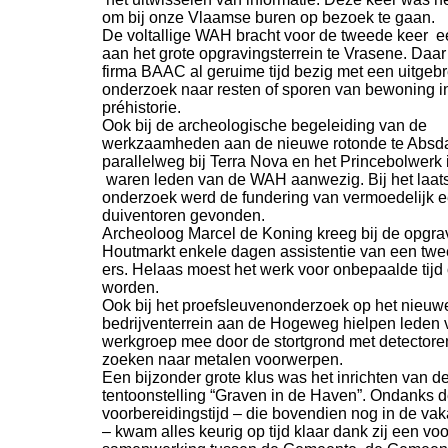
om bij onze Vlaamse buren op bezoek te gaan.
De voltallige WAH bracht voor de tweede keer 
aan het grote opgravingsterrein te Vrasene. Daa
firma BAAC al geruime tijd bezig met een uitgebr
onderzoek naar resten of sporen van bewoning i
préhistorie.
Ook bij de archeologische begeleiding van de
werkzaamheden aan de nieuwe rotonde te Absda
parallelweg bij Terra Nova en het Princebolwerk 
waren leden van de WAH aanwezig. Bij het laat
onderzoek werd de fundering van vermoedelijk 
duiventoren gevonden.
Archeoloog Marcel de Koning kreeg bij de opgra
Houtmarkt enkele dagen assistentie van een tw
ers. Helaas moest het werk voor onbepaalde tijd
worden.
Ook bij het proefsleuvenonderzoek op het nieuw
bedrijventerrein aan de Hogeweg hielpen leden 
werkgroep mee door de stortgrond met detectoren
zoeken naar metalen voorwerpen.
Een bijzonder grote klus was het inrichten van d
tentoonstelling “Graven in de Haven”. Ondanks d
voorbereidingstijd – die bovendien nog in de vakan
– kwam alles keurig op tijd klaar dank zij een vo