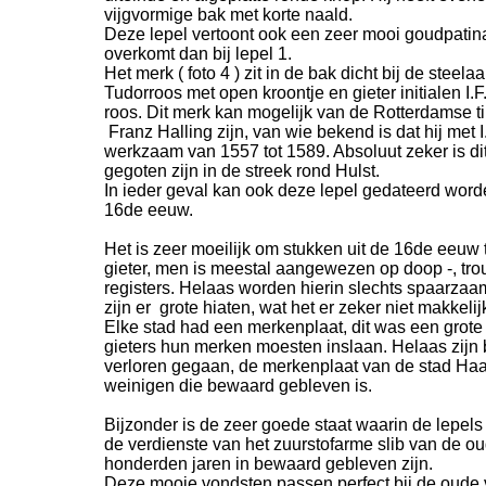
vijgvormige bak met korte naald.
Deze lepel vertoont ook een zeer mooi goudpatina 
overkomt dan bij lepel 1.
Het merk ( foto 4 ) zit in de bak dicht bij de steela
Tudorroos met open kroontje en gieter initialen I.F
roos. Dit merk kan mogelijk van de Rotterdamse ti
Franz Halling zijn, van wie bekend is dat hij met I
werkzaam van 1557 tot 1589. Absoluut zeker is dit
gegoten zijn in de streek rond Hulst.
In ieder geval kan ook deze lepel gedateerd word
16de eeuw.
Het is zeer moeilijk om stukken uit de 16de eeuw 
gieter, men is meestal aangewezen op doop -
, tr
registers. Helaas worden hierin slechts spaarza
zijn er grote hiaten, wat het er zeker niet makkeli
Elke stad had een merkenplaat, dit was een grote
gieters hun merken moesten inslaan. Helaas zijn b
verloren gegaan, de merkenplaat van de stad Haa
weinigen die bewaard gebleven is.
Bijzonder is de zeer goede staat waarin de lepels 
de verdienste van het zuurstofarme slib van de o
honderden jaren in bewaard gebleven zijn.
Deze mooie vondsten passen perfect bij de oude v