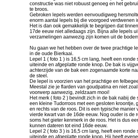
constructie was niet robuust genoeg en het gebrui
te broos.
Gebroken lepels werden eenvoudigweg hersmolte
enorm aantal lepels bij die voorgoed verdwenen i
Het is dan ook gemakkelijk te begrijpen dat tinnen
17de eeuw niet alledaags zijn. Bijna alle lepels ui
verzamelingen aanwezig zijn komen uit de bodem
Nu gaan we het hebben over de twee prachtige le
in de oude Bierkaai.
Lepel 1 ( foto 1 ) is 16,5 cm lang, heeft een rond
uiteinde en afgeplatte ronde knop. De bak is vijg
achterzijde van de bak een zogenaamde korte naa
de steel.
De lepel is voorzien van het prachtige en felbege
Meestal zie je flarden van goudpatina en niet zoal
voorwerp aanwezig, zeldzaam mooi!
Het merk ( foto 2 ) bevindt zich in de bak nabij de 
een kleine Tudorroos met een gesloten kroontje, gie
en rechts van de roos. Dit is een typische manier
vierde kwart van de 16de eeuw. Nog ouder is de 
soms het gieter kenmerk in de roos. Het is dus ee
kunnen dateren tot eind 16de eeuw.
Lepel 2 ( foto 3 ) is 16,5 cm lang, heeft een rond
uiteinde en afgeplatte ronde knop. Hij heeft even