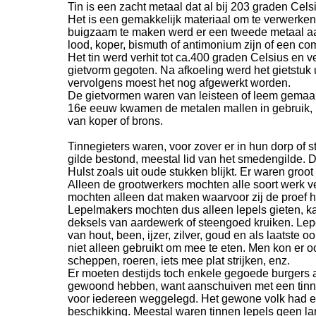
Tin is een zacht metaal dat al bij 203 graden Cels
Het is een gemakkelijk materiaal om te verwerken
buigzaam te maken werd er een tweede metaal a
lood, koper, bismuth of antimonium zijn of een co
Het tin werd verhit tot ca.400 graden Celsius en 
gietvorm gegoten. Na afkoeling werd het gietstuk 
vervolgens moest het nog afgewerkt worden.
De gietvormen waren van leisteen of leem gemaakt
16e eeuw kwamen de metalen mallen in gebruik, 
van koper of brons.
Tinnegieters waren, voor zover er in hun dorp of s
gilde bestond, meestal lid van het smedengilde. D
Hulst zoals uit oude stukken blijkt. Er waren groot
Alleen de grootwerkers mochten alle soort werk 
mochten alleen dat maken waarvoor zij de proef 
Lepelmakers mochten dus alleen lepels gieten, k
deksels van aardewerk of steengoed kruiken. Lep
van hout, been, ijzer, zilver, goud en als laatste o
niet alleen gebruikt om mee te eten. Men kon er 
scheppen, roeren, iets mee plat strijken, enz.
Er moeten destijds toch enkele gegoede burgers 
gewoond hebben, want aanschuiven met een tinne
voor iedereen weggelegd. Het gewone volk had ee
beschikking. Meestal waren tinnen lepels geen l