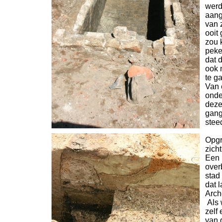
werd
aang
van 
ooit
zou 
peke
dat 
ook 
te g
Van 
onde
deze
gang
stee
Opgr
zich
Een 
over
stad
dat 
Arch
Als 
zelf
van 