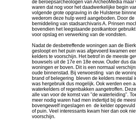
de beroepsarcheologen van ArcheoMedia maar w
waren dat nog voor het daadwerkelijke begin va
volgende grote opgraving in de Hulsterse binnn
wederom deze hulp werd aangeboden. Door de
bemiddeling van stadsarchivaris A. Prinsen moc
bovendien het leegstaande postkantoor gebruik
voor opslag en verwerking van de vondsten.
Nadat de desbetreffende woningen aan de Bier
gesloopt en het puin was afgevoerd kwamen eer
kelders te voorschijn. Het betrof in de meeste ge
bouwsels uit de 17e en 18e eeuw. Ouder dus da
woningen er boven. Dit is een normaal verschijn
oude binnenstad. Bij verwoesting van de wonin
brand of belegering bleven de kelders meestal i
was hergebruik dus mogelijk. Ook werden een a
waterkelders of regenbakken aangetroffen. Dez
alle van voor de komst van "de waterleiding". To
meer nodig waren had men indertijd bij de mees
bovengewelf ingeslagen en de kelder opgevuld
of puin. Veel interessants kwam hier dan ook niet 
voorschijn.