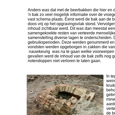
Anders was dat met de beerbakken die hier en d
'n bak zo veel mogelijk informatie over de vro
vast schema plaats. Eerst werd de bak aan de bui
doos vrij op het opgravingsvlak stond. Vervol
inhoud zichtbaar werd. Dit was dan meestal een 
samengekoekte resten van verteerde menselijke 
samenstelling diverse lagen te onderscheiden. D
gebruiksperioden. Deze werden genummerd en v
vondsten werden opgeborgen in zakken die van
nauwkeurig was na te gaan welke voorwerpen in
gevallen werd de inhoud van de bak zelfs nog ge
notendoppen niet verloren te laten gaan.
In t
wein
krui
beho
gebr
mine
aard
vert
de b