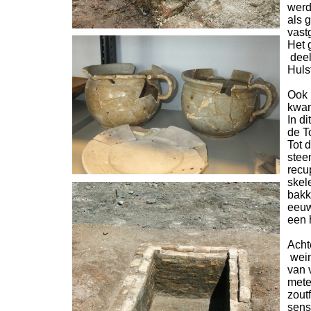
werd
als 
vast
Het 
deel
Huls
Ook 
kwam
In di
de T
Tot 
stee
recu
skel
bakk
eeuw
een 
Acht
wein
van 
mete
zout
sens