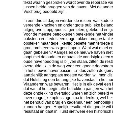
tekst waarin gesproken wordt over de reparatie va
tussen beide bruggen van de haven. Met de ande
Vischbrug bedoeld zijn.
In een drietal dagen werden de resten van kade e
vereende krachten en onder grote publieke belang
uitgegraven, opgepoetst, gemeten, getekend en ge
Voor de meeste betrokkenen betekende het vinden 
baksteen en Ledesteen opgetrokken brugrestant 
opsteker, maar tegelijkertijd besefte men terdege
groot probleem was geschapen. Want wat moet er
gaan gebeuren? Aangezien de nieuwe haven niet o
loopt met de oude en er naast de vondstplek een
oude havenbedding is blijven staan, zitten de rest
overduidelijk in de weg voor een goede doorstrom
in het nieuwe havenbassin. En dus zullen de gem
aanzienlijk aangepast moeten worden wil men dit rel
dat Hulst nog een belangrijke havenstad in het n
Vlaanderen was bewaren. Het is in elk geval een 
dat van af het begin alle betrokken partijen van h
deze ontdekking overtuigd waren en zich bereid 
over mogelijke oplossingen na te denken, wel be
het behoud van brug en kademuur een behoorlijk p
kunnen hangen. Hopelijk resulteert die goede wil 
resultaat en gaat in Hulst niet weer een historis