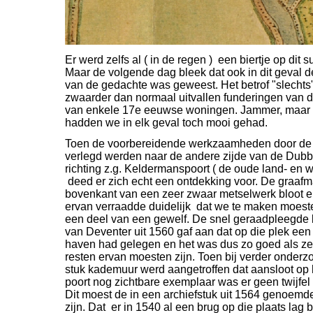
Er werd zelfs al ( in de regen ) een biertje op dit
Maar de volgende dag bleek dat ook in dit geval 
van de gedachte was geweest. Het betrof "slechts"
zwaarder dan normaal uitvallen funderingen van 
van enkele 17e eeuwse woningen. Jammer, maar d
hadden we in elk geval toch mooi gehad.
Toen de voorbereidende werkzaamheden door de 
verlegd werden naar de andere zijde van de Dubbe
richting z.g. Keldermanspoort ( de oude land-
en wa
deed er zich echt een ontdekking voor. De graaf
bovenkant van een zeer zwaar metselwerk bloot en
ervan verraadde duidelijk dat we te maken moes
een deel van een gewelf. De snel geraadpleegde 
van Deventer uit 1560 gaf aan dat op die plek een
haven had gelegen en het was dus zo goed als zek
resten ervan moesten zijn. Toen bij verder onder
stuk kademuur werd aangetroffen dat aansloot op
poort nog zichtbare exemplaar was er geen twijfel
Dit moest de in een archiefstuk uit 1564 genoemd
zijn. Dat er in 1540 al een brug op die plaats lag bl