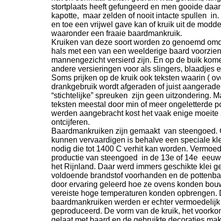
stortplaats heeft gefungeerd en men gooide daa
kapotte, maar zelden of nooit intacte spullen in
en toe een vrijwel gave kan of kruik uit de modde
waaronder een fraaie baardmankruik.
Kruiken van deze soort worden zo genoemd omd
hals met een van een weelderige baard voorzie
mannengezicht versierd zijn. En op de buik kom
andere versieringen voor als slingers, blaadjes 
Soms prijken op de kruik ook teksten waarin ( ov
drankgebruik wordt afgeraden of juist aangerade
“stichtelijke” spreuken zijn geen uitzondering. 
teksten meestal door min of meer ongeletterde p
werden aangebracht kost het vaak enige moeite 
ontcijferen.
Baardmankruiken zijn gemaakt van steengoed. O
kunnen vervaardigen is behalve een speciale kl
nodig die tot 1400 C verhit kan worden. Vermoede
productie van steengoed in de 13e of 14e eeu
het Rijnland. Daar werd immers geschikte klei 
voldoende brandstof voorhanden en de pottenb
door ervaring geleerd hoe ze ovens konden bou
vereiste hoge temperaturen konden opbrengen. 
baardmankruiken werden er echter vermoedelijk
geproduceerd. De vorm van de kruik, het voorko
gelaat met baard en de gebruikte decoraties ma