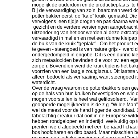
mogelijk de ouderdom en de productieplaats te 
Bij de vervaardiging van zo’n baardman werd d
pottenbakker eerst de “kale” kruik gemaakt. Di
vervolgens een tijdje drogen en pas daarna werd
gezicht en de verdere versieringen aangebracht
uitzondering van het oor werden al deze extraatj
vervaardigd in mallen en met een dunne kleipap
de buik van de kruik “geplakt”. Om het product ee
te geven -
steengoed is van nature grijs -
werd de
ondergedompeld in engobe. Dit is een dunne kl
zich metaaloxiden bevinden die voor bv. een ega
zorgen. Bovendien werd de kruik tijdens het ba
voorzien van een laagje zoutglazuur. Dit laatste
alleen bedoeld als verfraaiing, want steengoed is
waterdicht.
Over de vraag waarom de pottenbakkers een gez
op de hals van hun kruiken bevestigden en wie 
mogen voorstellen is heel wat gefilosofeerd. Van
geopperde mogelijkheden is de z.g. “Wilde Man”
wel de meest voor de hand liggende kandidaat.
fabelachtig creatuur dat ooit in de Europese wild
hebben rondgelopen en indertijd veelvuldig op 
prenten werd afgebeeld met een behaard lichaa
bos hoofdharen en dito baard. Maar misschien be
gewoon een ludieke versiering of een soort “rec