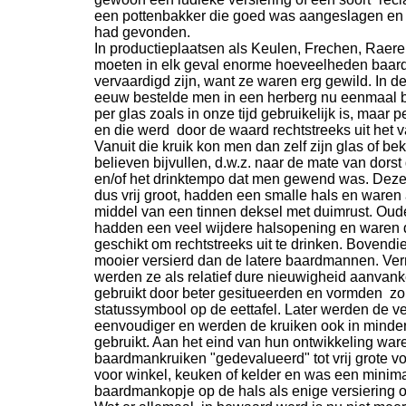
een pottenbakker die goed was aangeslagen en
had gevonden.
In productieplaatsen als Keulen, Frechen, Raer
moeten in elk geval enorme hoeveelheden baa
vervaardigd zijn, want ze waren erg gewild. In d
eeuw bestelde men in een herberg nu eenmaal bie
per glas zoals in onze tijd gebruikelijk is, maar p
en die werd door de waard rechtstreeks uit het v
Vanuit die kruik kon men dan zelf zijn glas of be
believen bijvullen, d.w.z. naar de mate van dors
en/of het drinktempo dat men gewend was. Deze
dus vrij groot, hadden een smalle hals en waren 
middel van een tinnen deksel met duimrust. Ou
hadden een veel wijdere halsopening en waren 
geschikt om rechtstreeks uit te drinken. Bovendi
mooier versierd dan de latere baardmannen. Ver
werden ze als relatief dure nieuwigheid aanvanke
gebruikt door beter gesitueerden en vormden z
statussymbool op de eettafel. Later werden de v
eenvoudiger en werden de kruiken ook in minder
gebruikt. Aan het eind van hun ontwikkeling war
baardmankruiken "gedevalueerd" tot vrij grote v
voor winkel, keuken of kelder en was een minim
baardmankopje op de hals als enige versiering 