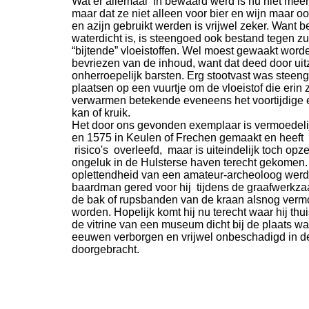
Wat er allemaal in bewaard werd is nu niet meer
maar dat ze niet alleen voor bier en wijn maar oo
en azijn gebruikt werden is vrijwel zeker. Want b
waterdicht is, is steengoed ook bestand tegen z
“bijtende” vloeistoffen. Wel moest gewaakt word
bevriezen van de inhoud, want dat deed door uitz
onherroepelijk barsten. Erg stootvast was steen
plaatsen op een vuurtje om de vloeistof die erin z
verwarmen betekende eveneens het voortijdige 
kan of kruik.
Het door ons gevonden exemplaar is vermoedeli
en 1575 in Keulen of Frechen gemaakt en heeft
risico's overleefd, maar is uiteindelijk toch opzet
ongeluk in de Hulsterse haven terecht gekomen.
oplettendheid van een amateur-
archeoloog werd
baardman gered voor hij tijdens de graafwerk
de bak of rupsbanden van de kraan alsnog verm
worden. Hopelijk komt hij nu terecht waar hij thui
de vitrine van een museum dicht bij de plaats wa
eeuwen verborgen en vrijwel onbeschadigd in d
doorgebracht.