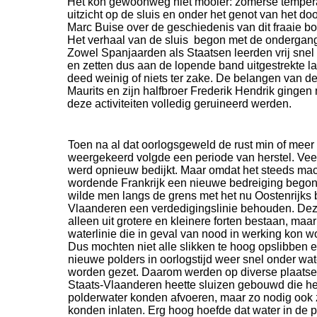
Het kon gewoonweg niet mooier: zomerse tempera
uitzicht op de sluis en onder het genot van het do
Marc Buise over de geschiedenis van dit fraaie 
Het verhaal van de sluis begon met de ondergang
Zowel Spanjaarden als Staatsen leerden vrij snel
en zetten dus aan de lopende band uitgestrekte la
deed weinig of niets ter zake. De belangen van 
Maurits en zijn halfbroer Frederik Hendrik ginge
deze activiteiten volledig geruineerd werden.
Toen na al dat oorlogsgeweld de rust min of meer
weergekeerd volgde een periode van herstel. Veel
werd opnieuw bedijkt. Maar omdat het steeds mac
wordende Frankrijk een nieuwe bedreiging begon
wilde men langs de grens met het nu Oostenrijks
Vlaanderen een verdedigingslinie behouden. Dez
alleen uit grotere en kleinere forten bestaan, maar
waterlinie die in geval van nood in werking kon w
Dus mochten niet alle slikken te hoog opslibben
nieuwe polders in oorlogstijd weer snel onder wa
worden gezet. Daarom werden op diverse plaatse
Staats-
Vlaanderen heette sluizen gebouwd die het
polderwater konden afvoeren, maar zo nodig ook
konden inlaten. Erg hoog hoefde dat water in de 