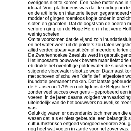
overigens niet te komen. Een halve meter was in mi
ideaal. Voor platbodems was dat te ondiep om te
en de artillerie en infanterie liepen gegarandeerd 
modder of gingen roemloos kopje onder in onzic
sloten en grachten. Dat de oogst van de boeren 
verloren ging kon de Hoge Heren in het verre Hol
weinig schelen.
Om te voorkomen dat de vijand zo'n inundatieslui
en het water weer uit de polders zou laten wegst
altijd verdedigbaar vanuit één of meerdere forten o
De Zwartenhoekse Zeesluis werd in gebruik gen
Het imposante bouwwerk bevatte maar liefst drie s
eb drukte het overtollige polderwater de sluisdeu
stijgende vloedwater sloot ze weer. Daarnaast k
met schoven of schuiven "definitief" afgesloten w
inundatie permanent maken. Dat laatste gebeurde 
de Fransen in 1795 en ook tijdens de Belgische 
zonder veel succes overigens – geprobeerd een in
voeren. In de jaren daarna volgden verwaarlozing 
uiteindelijk van de het bouwwerk nauwelijks meer 
was.
Gelukkig waren er desondanks toch mensen die e
wezen dat, als er niets gebeurde, een belangrijk s
cultuurhistorisch erfgoed voorgoed verloren zou 
nog heel wat voeten in aarde voor het zover was,