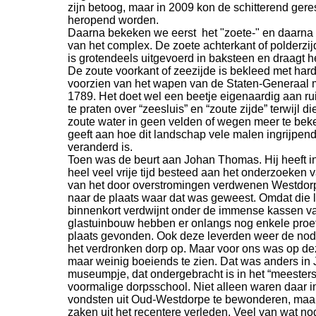
zijn betoog, maar in 2009 kon de schitterend gere
heropend worden.
Daarna bekeken we eerst het "zoete-
" en daarna 
van het complex. De zoete achterkant of polderzij
is grotendeels uitgevoerd in baksteen en draagt he
De zoute voorkant of zeezijde is bekleed met har
voorzien van het wapen van de Staten-
Generaal m
1789. Het doet wel een beetje eigenaardig aan ru
te praten over “zeesluis” en “zoute zijde” terwijl d
zoute water in geen velden of wegen meer te beke
geeft aan hoe dit landschap vele malen ingrijpend
veranderd is.
Toen was de beurt aan Johan Thomas. Hij heeft in
heel veel vrije tijd besteed aan het onderzoeken 
van het door overstromingen verdwenen Westdorp
naar de plaats waar dat was geweest. Omdat die l
binnenkort verdwijnt onder de immense kassen v
glastuinbouw hebben er onlangs nog enkele pro
plaats gevonden. Ook deze leverden weer de nod
het verdronken dorp op. Maar voor ons was op de
maar weinig boeiends te zien. Dat was anders in
museumpje, dat ondergebracht is in het “meesters
voormalige dorpsschool. Niet alleen waren daar i
vondsten uit Oud-
Westdorpe te bewonderen, maar
zaken uit het recentere verleden. Veel van wat n