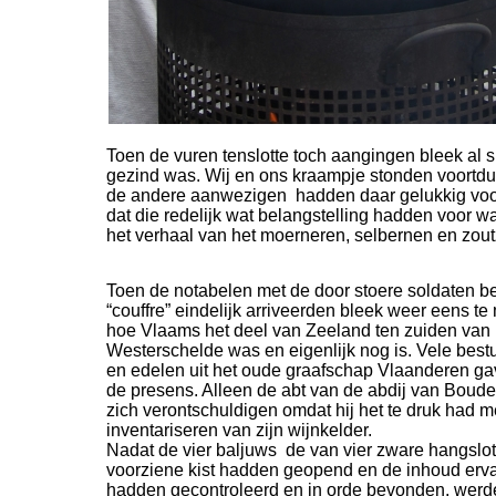
Toen de vuren tenslotte toch aangingen bleek al s
gezind was. Wij en ons kraampje stonden voortdu
de andere aanwezigen hadden daar gelukkig voor
dat die redelijk wat belangstelling hadden voor w
het verhaal van het moerneren, selbernen en zoutz
Toen de notabelen met de door stoere soldaten 
“couffre” eindelijk arriveerden bleek weer eens te
hoe Vlaams het deel van Zeeland ten zuiden van
Westerschelde was en eigenlijk nog is. Vele best
en edelen uit het oude graafschap Vlaanderen ga
de presens. Alleen de abt van de abdij van Boudel
zich verontschuldigen omdat hij het te druk had m
inventariseren van zijn wijnkelder.
Nadat de vier baljuws de van vier zware hangslo
voorziene kist hadden geopend en de inhoud erv
hadden gecontroleerd en in orde bevonden, werd