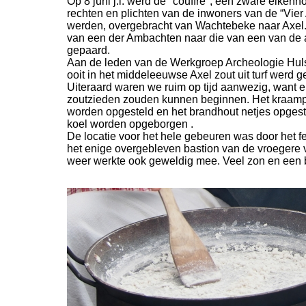
Op 8 juni j.l. werd de "couffre", een zware eiken
rechten en plichten van de inwoners van de “Vie
werden, overgebracht van Wachtebeke naar Axel. E
van een der Ambachten naar die van een van de a
gepaard.
Aan de leden van de Werkgroep Archeologie Hul
ooit in het middeleeuwse Axel zout uit turf werd
Uiteraard waren we ruim op tijd aanwezig, want e
zoutzieden zouden kunnen beginnen. Het kraampj
worden opgesteld en het brandhout netjes opgesta
koel worden opgeborgen .
De locatie voor het hele gebeuren was door het
het enige overgebleven bastion van de vroegere 
weer werkte ook geweldig mee. Veel zon en een b