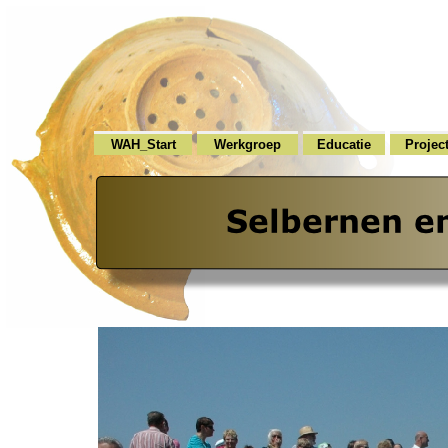
WAH_Start
Werkgroep
Educatie
Projec