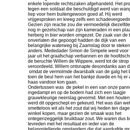
enkele lopende rechtszaken afgehandeld. Het pr
tegen een soldaat die beschuldigd werd van wan
liep voor hem buitengewoon goed af. Hij werd
vrijgesproken en kreeg zelfs een schadevergoedi
Gezien zijn reactie zou die vermoedelijk diezelfd
nog in gezelschap van zijn kameraden in een plaa
herberg in bier worden omgezet. De zaak van de
onverlaten die gepoogd hadden de dijk van een
belangrijke waterweg bij Zaamslag door te steken
anders. Mededader Simon de Simpele werd voor vi
jaar uit het graafschap verbannen en de hoofdsch
de beruchte Willem de Wippere, werd tot de strop
veroordeeld. Willem ontsnapte desondanks aan 
omdat de vermolmde dwarsbalk van de galg het 
toen de beul hem van het bankje duwde en hij er 
haas vandoor kon gaan.
Ondertussen was de pekel in een van onze pan
ingedampt en op de bodem had zich een laagje
grauwkleurige neerslag gevormd. Met een houten
werd dit opgeschept en gekeurd. Het was dan wel
smetteloos wit als het zout dat wij heden ten dage
winkel kopen, maar gezien de smaak was het
ontegenzeggelijk bruikbaar zout. We waren dus b
tevreden met het resultaat en ieder van de
belangstellende omstanders die dat aandurfde mo