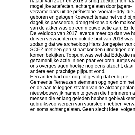
najaar van 2017 en 2018 alsnog zoektochten naa
mogelijke artefacten, achtergelaten door jagers-
verzamelaars uit de préhistorie. Vooral Eddy, die 
geboren en getogen Koewachtenaar het veld bij
dagelijks passeerde, drong telkens als de maiso
van de akker was op een nieuwe actie aan. En te
De veldloop van 2017 leverde meer op dan we 
durven verwachten en ook de buit van 2018 was
zodanig dat we archeoloog Hans Jongepier van 
SCEZ met een gerust hart konden uitnodigen om 
komen bekijken. Toppunt was wel dat Eddy,die n
gezamenlijke actie in een paar verloren uurtjes 
ons overgeslagen hoekje nog eens afzocht, daar
andere een prachtige pijlpunt vond.
Een ander had ook nog tot gevolg dat er bij de
Gemeente Terneuzen stemmen opgingen om het 
en de aan te leggen straten van de aldaar gepla
nieuwbouwwijk namen te geven die herinneren 
mensen die er lang geleden hebben gebivakkeer
gebruiksvoorwerpen van vuursteen hebben verv
en soms achter gelaten. Geen slecht idee, volgen