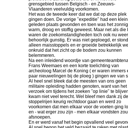
grensgebied tussen Belgisch -
en Zeeuws-
Vlaanderen veelvuldig voorkomen.
Het was de tweede keer dat we dat op deze plek
gingen doen. De vorige "expeditie" had een klein
geleden plaats gevonden en toen was het zonnig
warm, droog en stoffig geweest. Maar net als die 
waren de zoekomstandigheden toch ook nu weer
behoorlijk gunstig. Er was niet geploegd, er ston
alleen maisstoppels en er groeide betrekkelijk we
onkruid dat het zicht op de bodem zou kunnen
belemmeren.
Na een inleidend woordje van gemeenteambten
Frans Weemaes en een korte toelichting van
archeoloog Marcel de Koning ( er waren immers
paar nieuwelingen bij de ploeg ) gingen we van st
Al heel snel bleek dat de meesten van ons geen
militaire opleiding hadden genoten, want van het
verzoek om tijdens het zoeken ''op linie" te blijve
kwam niet veel terecht. Wel bleef men dank zij d
stoppelrijen keurig rechtdoor gaan en werd zo
voorkomen dat men elkaar voor de voeten ging l
en -
wat erger zou zijn -
men elkaar vondsten zou
afsnoepen.
En er werd vanaf het begin opvallend veel gevon
Al snel begon het veld bezaaid te raken met plast