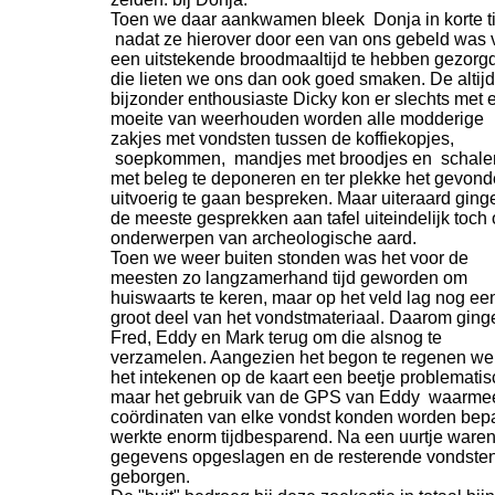
Toen we daar aankwamen bleek Donja in korte ti
nadat ze hierover door een van ons gebeld was 
een uitstekende broodmaaltijd te hebben gezorg
die lieten we ons dan ook goed smaken. De altijd
bijzonder enthousiaste Dicky kon er slechts met 
moeite van weerhouden worden alle modderige
zakjes met vondsten tussen de koffiekopjes,
soepkommen, mandjes met broodjes en schale
met beleg te deponeren en ter plekke het gevon
uitvoerig te gaan bespreken. Maar uiteraard ging
de meeste gesprekken aan tafel uiteindelijk toch 
onderwerpen van archeologische aard.
Toen we weer buiten stonden was het voor de
meesten zo langzamerhand tijd geworden om
huiswaarts te keren, maar op het veld lag nog ee
groot deel van het vondstmateriaal. Daarom ging
Fred, Eddy en Mark terug om die alsnog te
verzamelen. Aangezien het begon te regenen we
het intekenen op de kaart een beetje problematis
maar het gebruik van de GPS van Eddy waarme
coördinaten van elke vondst konden worden bep
werkte enorm tijdbesparend. Na een uurtje ware
gegevens opgeslagen en de resterende vondste
geborgen.