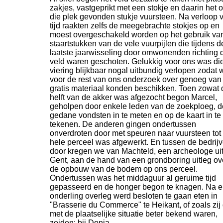
zakjes, vastgeprikt met een stokje en daarin het 
die plek gevonden stukje vuursteen. Na verloop 
tijd raakten zelfs de meegebrachte stokjes op en
moest overgeschakeld worden op het gebruik va
staartstukken van de vele vuurpijlen die tijdens d
laatste jaarwisseling door omwonenden richting d
veld waren geschoten. Gelukkig voor ons was di
viering blijkbaar nogal uitbundig verlopen zodat 
voor de rest van ons onderzoek over genoeg van 
gratis materiaal konden beschikken. Toen zowat 
helft van de akker was afgezocht begon Marcel,
geholpen door enkele leden van de zoekploeg, d
gedane vondsten in te meten en op de kaart in te
tekenen. De anderen gingen ondertussen
onverdroten door met speuren naar vuursteen tot
hele perceel was afgewerkt. En tussen de bedrij
door kregen we van Machteld, een archeologe ui
Gent, aan de hand van een grondboring uitleg ov
de opbouw van de bodem op ons perceel.
Ondertussen was het middaguur al geruime tijd
gepasseerd en de honger begon te knagen. Na e
onderling overleg werd besloten te gaan eten in
"Brasserie du Commerce" te Heikant, of zoals zij 
met de plaatselijke situatie beter bekend waren,
zeiden: bij Donja.