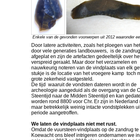
Enkele van de gevonden voorwerpen uit 2012 waaronder een
Door latere activiteiten, zoals het ploegen van he
door vele generaties landbouwers, is de zandru
afgeplat en zijn de artefacten gedeeltelijk over het
verspreid geraakt. Maar door het verzamelen en
nauwkeurig noteren van de vindplaats van elk g
stukje is de locatie van het vroegere kamp toch m
grote zekerheid vastgesteld.
De tijd waaruit de vondsten dateren wordt in de
archeologie aangeduid als de overgang van de 
Steentijd naar de Midden Steentijd en kan gedat
worden rond 8800 voor Chr. Er zijn in Nederland
maar betrekkelijk weinig intacte vondstplekken ui
periode aangetroffen.
We laten de vindplaats niet met rust.
Omdat de vuursteen-
vindplaats op de zandrug te
Koewacht ons bleef intrigeren ondernamen we in