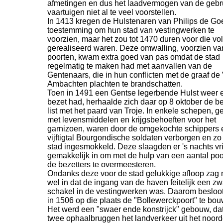
afmetingen en dus het laadvermogen van de gebr
vaartuigen niet al te veel voorstellen.
In 1413 kregen de Hulstenaren van Philips de G
toestemming om hun stad van vestingwerken te
voorzien, maar het zou tot 1470 duren voor die vol
gerealiseerd waren. Deze omwalling, voorzien va
poorten, kwam extra goed van pas omdat de stad
regelmatig te maken had met aanvallen van de
Gentenaars, die in hun conflicten met de graaf de 
Ambachten plachten te brandschatten.
Toen in 1491 een Gentse legerbende Hulst weer 
bezet had, herhaalde zich daar op 8 oktober de 
list met het paard van Troje. In enkele schepen, g
met levensmiddelen en krijgsbehoeften voor het
garnizoen, waren door de omgekochte schippers 
vijftigtal Bourgondische soldaten verborgen en zo
stad ingesmokkeld. Deze slaagden er 's nachts vri
gemakkelijk in om met de hulp van een aantal poo
de bezetters te overmeesteren.
Ondanks deze voor de stad gelukkige afloop zag
wel in dat de ingang van de haven feitelijk een z
schakel in de vestingwerken was. Daarom besloo
in 1506 op die plaats de "Bollewerckpoort" te bo
Het werd een "swaer ende konstrijck" gebouw, dat
twee ophaalbruggen het landverkeer uit het noor