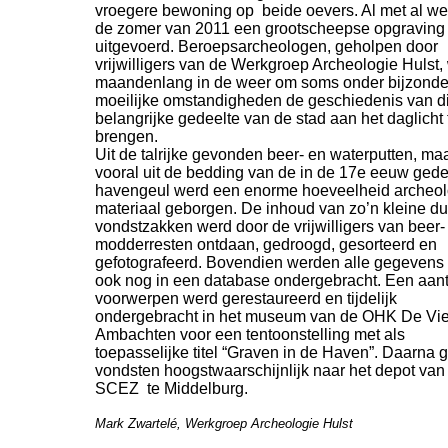
vroegere bewoning op beide oevers. Al met al we
de zomer van 2011 een grootscheepse opgraving
uitgevoerd. Beroepsarcheologen, geholpen door
vrijwilligers van de Werkgroep Archeologie Hulst,
maandenlang in de weer om soms onder bijzonde
moeilijke omstandigheden de geschiedenis van di
belangrijke gedeelte van de stad aan het daglicht 
brengen.
Uit de talrijke gevonden beer-
en waterputten, ma
vooral uit de bedding van de in de 17e eeuw ged
havengeul werd een enorme hoeveelheid archeol
materiaal geborgen. De inhoud van zo’n kleine d
vondstzakken werd door de vrijwilligers van beer-
modderresten ontdaan, gedroogd, gesorteerd en
gefotografeerd. Bovendien werden alle gegevens
ook nog in een database ondergebracht. Een aant
voorwerpen werd gerestaureerd en tijdelijk
ondergebracht in het museum van de OHK De Vie
Ambachten voor een tentoonstelling met als
toepasselijke titel “Graven in de Haven”. Daarna 
vondsten hoogstwaarschijnlijk naar het depot van
SCEZ te Middelburg.
Mark Zwartelé, Werkgroep Archeologie Hulst