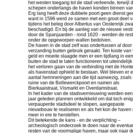
het westen toegang tot de stad verleende, terwijl 
schepen onderlangs de haven konden binnen var
Erg lang heeft deze dubbele poort geen dienst ge
want in 1596 werd ze samen met een groot deel v
tijdens het beleg door Albertus van Oostenrijk zw
beschadigd. En bij de aanleg van de nieuwe vest
door de Spanjaarden -
rond 1620 -
werden de res
onder de opgeworpen wallen bedolven.
De haven in de stad zelf was ondertussen al door
verzanding buiten gebruik geraakt. Ten koste van 
geld en moeite slaagde men er een tijdlang in ee
buiten de stad te laten functioneren tot uiteindelijk
het verloren gaan van de verbinding met de Honte
als havenstad ophield te bestaan. Wel bleven er 
aantal herinneringen aan die tijd aanwezig, zoals
ruine van de Bollewerckpoort en namen als
Bierkaaistraat, Vismarkt en Overdamstraat.
In het kader van de stadsvernieuwing werden een
jaar geleden plannen ontwikkeld om dat toch enig
verpauperde stadsdeel te slopen, aangepaste
nieuwbouw te realiseren en als het kon de haven 
meer in ere te herstellen.
Dit betekende de kans -
en de verplichting –
archeologisch onderzoek te doen naar de eventue
resten van de voormalige haven, maar ook naar d