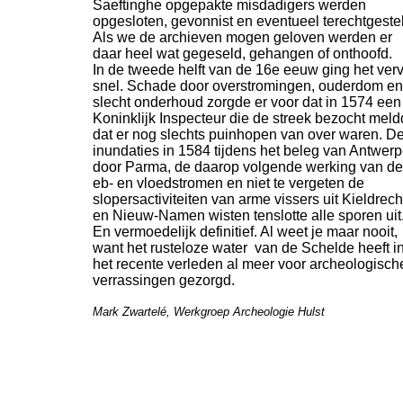
Saeftinghe opgepakte misdadigers werden
opgesloten, gevonnist en eventueel terechtgeste
Als we de archieven mogen geloven werden er
daar heel wat gegeseld, gehangen of onthoofd.
In de tweede helft van de 16e eeuw ging het verv
snel. Schade door overstromingen, ouderdom en
slecht onderhoud zorgde er voor dat in 1574 een
Koninklijk Inspecteur die de streek bezocht mel
dat er nog slechts puinhopen van over waren. D
inundaties in 1584 tijdens het beleg van Antwer
door Parma, de daarop volgende werking van de
eb-
en vloedstromen en niet te vergeten de
slopersactiviteiten van arme vissers uit Kieldrech
en Nieuw-
Namen wisten tenslotte alle sporen uit
En vermoedelijk definitief. Al weet je maar nooit,
want het rusteloze water van de Schelde heeft i
het recente verleden al meer voor archeologisch
verrassingen gezorgd.
Mark Zwartelé, Werkgroep Archeologie Hulst