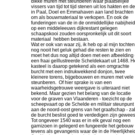
dikke muren met steunberen waar plaatselijke
vissers van tijd tot tijd stenen uit los hakten en d
in Paal, Doel en Emmahaven aan land brachten
om als bouwmateriaal te verkopen. En ook de
funderingen van de in de onmiddellijke nabijheid
op een middeleeuws dijkrestant gelegen
schaapskooi zouden oorspronkelijk uit dit soort
materiaal hebben bestaan.
Wat er ook van waar zij, ik heb op al mijn tochten
nog nooit het geluk gehad die resten te zien en
moet het dus nog altijd doen met een afbeelding
een fraai geïllustreerde Scheldekaart uit 1468. H
kasteel is daarop getekend als een omgrachte
burcht met een indrukwekkend donjon, twee
kleinere torens, bijgebouwen en muren met vele
steunberen. Of hier sprake is van een
waarheidsgetrouwe weergave is uiteraard niet
bekend. Maar gezien het belang van de locatie
voor de graven van Vlaanderen -
toezicht op de
scheepvaart op de Schelde en militair steunpunt
aan de noord-
oost grens van het graafschap -
za
de burcht beslist goed te verdedigen zijn gewees
Tot ongeveer 1540 was er in elk geval nog een
garnizoen in gelegerd en fungeerde het gebouw
tevens als gevangenis waar de in de Heerlijkhei