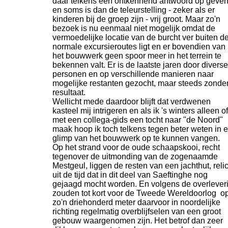
daar telkens een ontkennend antwoord op geve
en soms is dan de teleurstelling -
zeker als er
kinderen bij de groep zijn -
vrij groot. Maar zo'n
bezoek is nu eenmaal niet mogelijk omdat de
vermoedelijke locatie van de burcht ver buiten d
normale excursieroutes ligt en er bovendien van
het bouwwerk geen spoor meer in het terrein te
bekennen valt. Er is de laatste jaren door diverse
personen en op verschillende manieren naar
mogelijke restanten gezocht, maar steeds zonde
resultaat.
Wellicht mede daardoor blijft dat verdwenen
kasteel mij intrigeren en als ik 's winters alleen of
met een collega-
gids een tocht naar "de Noord"
maak hoop ik toch telkens tegen beter weten in 
glimp van het bouwwerk op te kunnen vangen.
Op het strand voor de oude schaapskooi, recht
tegenover de uitmonding van de zogenaamde
Mestgeul, liggen de resten van een jachthut, relic
uit de tijd dat in dit deel van Saeftinghe nog
gejaagd mocht worden. En volgens de overlever
zouden tot kort voor de Tweede Wereldoorlog o
zo'n driehonderd meter daarvoor in noordelijke
richting regelmatig overblijfselen van een groot
gebouw waargenomen zijn. Het betrof dan zeer