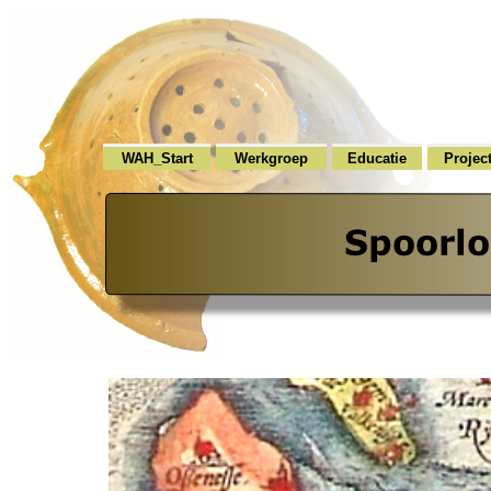
WAH_Start
Werkgroep
Educatie
Projec