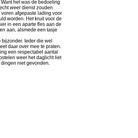
n. Want het was de bedoeling
vecht weer dienst zouden
e voren afgepaste lading voor
d worden. Het kruit voor de
sier in een aparte fles aan de
ten aan, alsmede een tasje
 bijzonder. Ieder die wel
eet daar over mee te praten.
ing een respectabel aantal
telen weer het daglicht liet
 dingen niet gevonden.