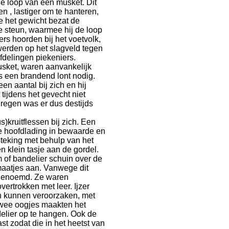
e loop van een musket. Dit
 , lastiger om te hanteren,
e het gewicht bezat de
e steun, waarmee hij de loop
ers hoorden bij het voetvolk,
werden op het slagveld tegen
delingen piekeniers.
sket, waren aanvankelijk
s een brandend lont nodig.
en aantal bij zich en hij
 tijdens het gevecht niet
 regen was er dus destijds
)kruitflessen bij zich. Een
 de hoofdlading in bewaarde en
tsteking met behulp van het
n klein tasje aan de gordel.
 of bandelier schuin over de
maatjes aan. Vanwege dit
 genoemd. Ze waren
vertrokken met leer. Ijzer
n kunnen veroorzaken, met
 Twee oogjes maakten het
elier op te hangen. Ook de
st zodat die in het heetst van