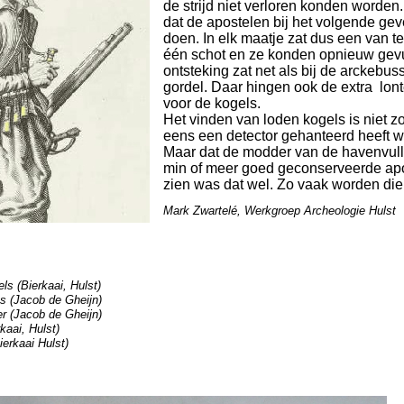
de strijd niet verloren konden worde
dat de apostelen bij het volgende ge
doen. In elk maatje zat dus een van t
één schot en ze konden opnieuw gevul
ontsteking zat net als bij de arckebus
gordel. Daar hingen ook de extra lon
voor de kogels.
Het vinden van loden kogels is niet zo
eens een detector gehanteerd heeft w
Maar dat de modder van de havenvull
min of meer goed geconserveerde apos
zien was dat wel. Zo vaak worden die
Mark Zwartelé, Werkgroep Archeologie Hulst
ls (Bierkaai, Hulst)
es (Jacob de Gheijn)
er (Jacob de Gheijn)
kaai, Hulst)
ierkaai Hulst)