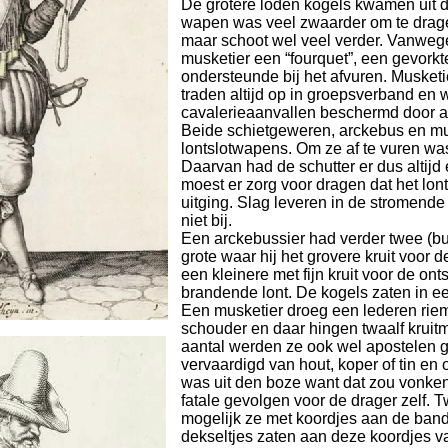
De grotere loden kogels kwamen uit d
wapen was veel zwaarder om te dragen
maar schoot wel veel verder. Vanweg
musketier een “fourquet”, een gevorkt
ondersteunde bij het afvuren. Musketi
traden altijd op in groepsverband en 
cavalerieaanvallen beschermd door af
Beide schietgeweren, arckebus en mu
lontslotwapens. Om ze af te vuren wa
Daarvan had de schutter er dus altijd e
moest er zorg voor dragen dat het lont
uitging. Slag leveren in de stromende
niet bij.
Een arckebussier had verder twee (bus
grote waar hij het grovere kruit voor
een kleinere met fijn kruit voor de on
brandende lont. De kogels zaten in ee
Een musketier droeg een lederen riem
schouder en daar hingen twaalf kruit
aantal werden ze ook wel apostelen
vervaardigd van hout, koper of tin en o
was uit den boze want dat zou vonke
fatale gevolgen voor de drager zelf.
mogelijk ze met koordjes aan de band
dekseltjes zaten aan deze koordjes va