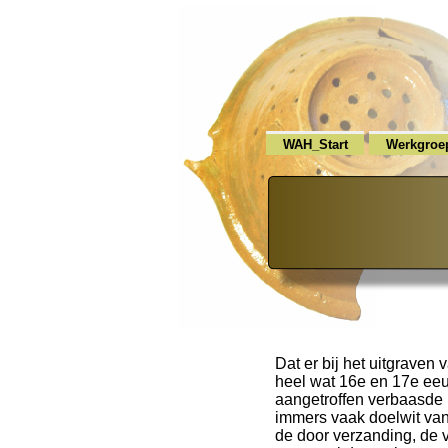
WAH_Start
Werkgroe
Dat er bij het uitgraven
heel wat 16e en 17e ee
aangetroffen verbaasde 
immers vaak doelwit va
de door verzanding, de 