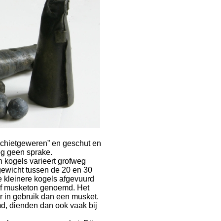
schietgeweren” en geschut en
og geen sprake.
kogels varieert grofweg
gewicht tussen de 20 en 30
 kleinere kogels afgevuurd
of musketon genoemd. Het
r in gebruik dan een musket.
d, dienden dan ook vaak bij