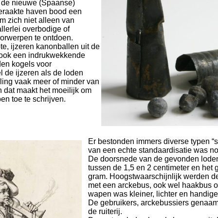
n de nieuwe (Spaanse)
geraakte haven bood een
m zich niet alleen van
llerlei overbodige of
oorwerpen te ontdoen.
e, ijzeren kanonballen uit de
 ook een indrukwekkende
den kogels voor
de ijzeren als de loden
rling vaak meer of minder van
 dat maakt het moeilijk om
n toe te schrijven.
Er bestonden immers diverse typen “
van een echte standaardisatie was n
De doorsnede van de gevonden loden 
tussen de 1,5 en 2 centimeter en het 
gram. Hoogstwaarschijnlijk werden de
met een arckebus, ook wel haakbus 
wapen was kleiner, lichter en handige
De gebruikers, arckebussiers genaam
de ruiterij.