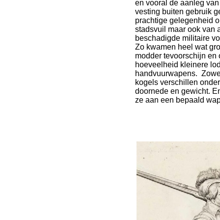
en vooral de aanleg va
vesting buiten gebruik 
prachtige gelegenheid o
stadsvuil maar ook van a
beschadigde militaire v
Zo kwamen heel wat grot
modder tevoorschijn en
hoeveelheid kleinere lo
handvuurwapens. Zowel 
kogels verschillen onde
doornede en gewicht. En
ze aan een bepaald wape