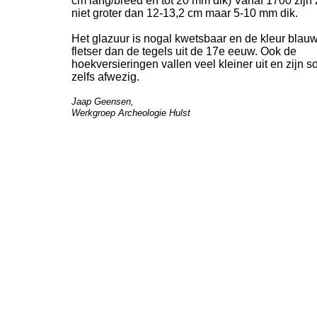
cm lang/breed en tot 20 mm dik) Vanaf 1700 zijn 
niet groter dan 12-
13,2 cm maar 5-
10 mm dik.
Het glazuur is nogal kwetsbaar en de kleur blauw
fletser dan de tegels uit de 17e eeuw. Ook de
hoekversieringen vallen veel kleiner uit en zijn 
zelfs afwezig.
Jaap Geensen,
Werkgroep Archeologie Hulst