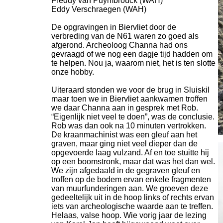
Freddy van Puymbrouck (WAH)
Eddy Verschraegen (WAH)
De opgravingen in Biervliet door de
verbreding van de N61 waren zo goed als
afgerond. Archeoloog Channa had ons
gevraagd of we nog een dagje tijd hadden om
te helpen. Nou ja, waarom niet, het is ten slotte
onze hobby.
Uiteraard stonden we voor de brug in Sluiskil
maar toen we in Biervliet aankwamen troffen
we daar Channa aan in gesprek met Rob.
“Eigenlijk niet veel te doen”, was de conclusie.
Rob was dan ook na 10 minuten vertrokken.
De kraanmachinist was een gleuf aan het
graven, maar ging niet veel dieper dan de
opgevoerde laag vulzand. Af en toe stuitte hij
op een boomstronk, maar dat was het dan wel.
We zijn afgedaald in de gegraven gleuf en
troffen op de bodem ervan enkele fragmenten
van muurfunderingen aan. We groeven deze
gedeeltelijk uit in de hoop links of rechts ervan
iets van archeologische waarde aan te treffen.
Helaas, valse hoop. Wie vorig jaar de lezing