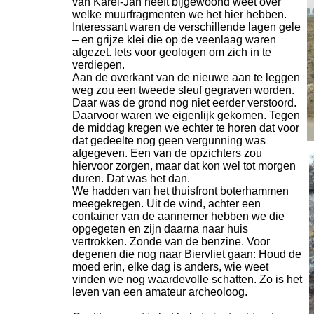
van Karel-
Jan heeft bijgewoond weet over
welke muurfragmenten we het hier hebben.
Interessant waren de verschillende lagen gele
– en grijze klei die op de veenlaag waren
afgezet. Iets voor geologen om zich in te
verdiepen.
Aan de overkant van de nieuwe aan te leggen
weg zou een tweede sleuf gegraven worden.
Daar was de grond nog niet eerder verstoord.
Daarvoor waren we eigenlijk gekomen. Tegen
de middag kregen we echter te horen dat voor
dat gedeelte nog geen vergunning was
afgegeven. Een van de opzichters zou
hiervoor zorgen, maar dat kon wel tot morgen
duren. Dat was het dan.
We hadden van het thuisfront boterhammen
meegekregen. Uit de wind, achter een
container van de aannemer hebben we die
opgegeten en zijn daarna naar huis
vertrokken. Zonde van de benzine. Voor
degenen die nog naar Biervliet gaan: Houd de
moed erin, elke dag is anders, wie weet
vinden we nog waardevolle schatten. Zo is het
leven van een amateur archeoloog.